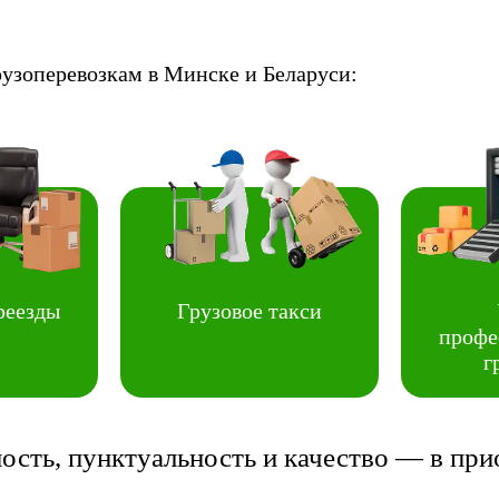
рузоперевозкам в Минске и Беларуси:
реезды
Грузовое такси
профе
г
ость, пунктуальность и качество — в при