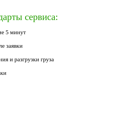
дарты сервиса:
ие 5 минут
ле заявки
ия и разгрузки груза
вки