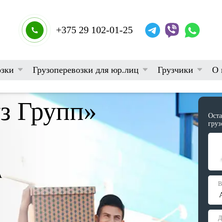
+375 29 102-01-25
озки
Грузоперевозки для юр.лиц
Грузчики
О 
з Групп»
Оста
груз
А
В
Д